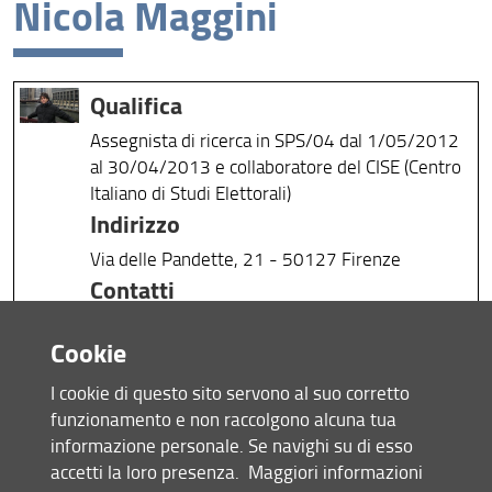
Nicola Maggini
Missione
Visione
Qualifica
Assicurazione della Qualità
Assegnista di ricerca in SPS/04 dal 1/05/2012
Organizzazione
al 30/04/2013 e collaboratore del CISE (Centro
Italiano di Studi Elettorali)
Persone
Indirizzo
Struttura e sedi
Via delle Pandette, 21 - 50127 Firenze
Contatti
Bandi e avvisi
Tel.: 055 4374468 - e-mail:
Area riservata
Cookie
nicolamaggini@libero.it
Note
I cookie di questo sito servono al suo corretto
Interesse di ricerca: studio del comportamento
funzionamento e non raccolgono alcuna tua
elettorale
informazione personale. Se navighi su di esso
accetti la loro presenza.
Maggiori informazioni