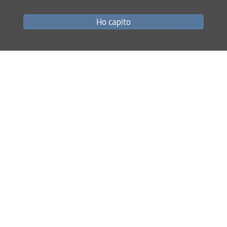
Ho capito
Condividi
ultimo aggiornamento
05.10.2021
Mappa del sito
RSS feed
Privacy
Note Legali
Accessibilità e usabilità
Monitoraggio
Area personale