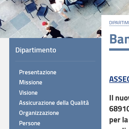
DIPARTI
Ban
Dipartimento
Presentazione
ASSEG
Missione
Visione
Il nu
Assicurazione della Qualità
68910
Organizzazione
per la
Persone