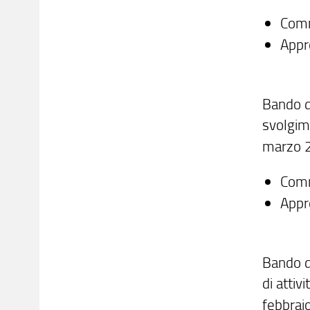
Com
Appr
Bando di
svolgim
marzo 2
Com
Appr
Bando d
di attiv
febbra