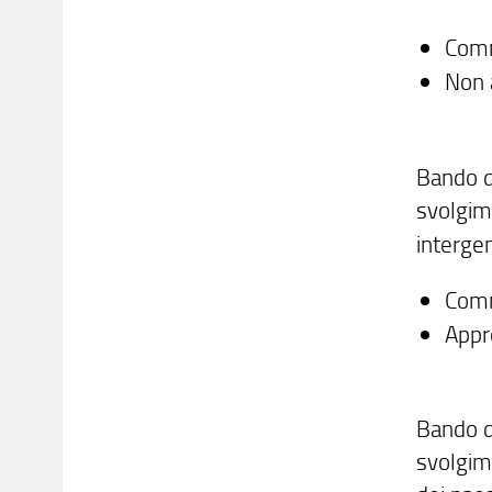
Com
Non 
Bando di
svolgime
interge
Com
Appr
Bando di
svolgime