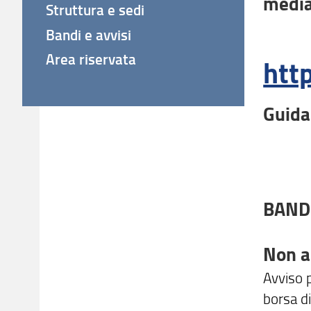
media
Struttura e sedi
Bandi e avvisi
Area riservata
http
Guida
BANDI
Non a
Avviso p
borsa di