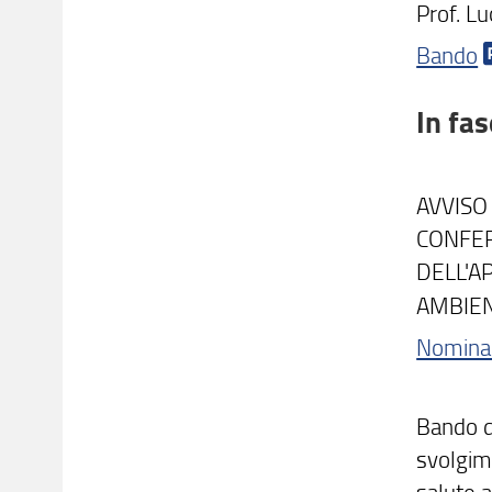
Prof. L
Bando
In fa
AVVISO
CONFER
DELL'A
AMBIEN
Nomina
Bando d
svolgim
salute a