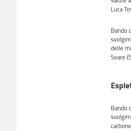
Luca To
Bando d
svolgime
delle mi
Soare 
Esple
Bando di
svolgime
carboni