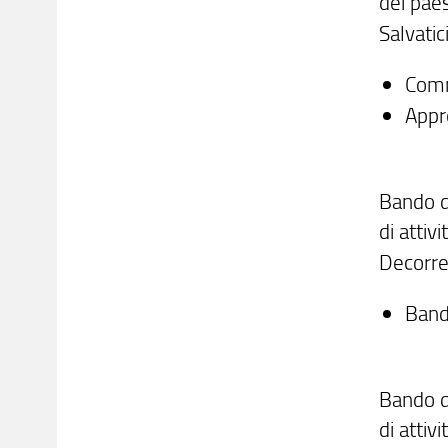
dei pae
Salvatic
Com
Appr
Bando d
di attiv
Decorre
Band
Bando di
di attiv