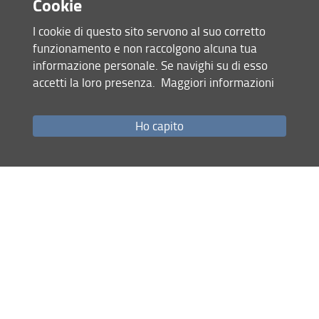
Cookie
I cookie di questo sito servono al suo corretto
funzionamento e non raccolgono alcuna tua
informazione personale. Se navighi su di esso
accetti la loro presenza.
Maggiori informazioni
Mappa del sito
RSS feed
Ho capito
Privacy
Note Legali
Accessibilità e usabilità
Monitoraggio
Area personale