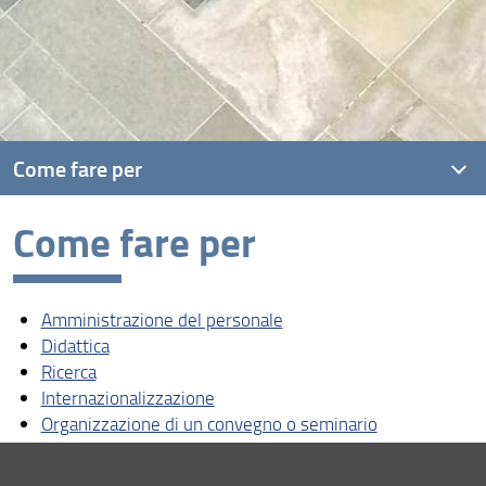
Come fare per
Come fare per
Amministrazione del personale
Didattica
Amministrazione del personale
Ricerca
Didattica
Internazionalizzazione
Ricerca
Internazionalizzazione
Organizzazione di un convegno o seminario
Organizzazione di un convegno o seminario
Terza missione e comunicazione
Terza missione e comunicazione